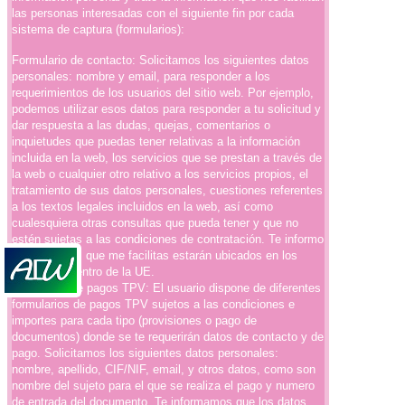
las personas interesadas con el siguiente fin por cada
sistema de captura (formularios):
Formulario de contacto: Solicitamos los siguientes datos
personales: nombre y email, para responder a los
requerimientos de los usuarios del sitio web. Por ejemplo,
podemos utilizar esos datos para responder a tu solicitud y
dar respuesta a las dudas, quejas, comentarios o
inquietudes que puedas tener relativas a la información
incluida en la web, los servicios que se prestan a través de
la web o cualquier otro relativo a los servicios propios, el
tratamiento de sus datos personales, cuestiones referentes
a los textos legales incluidos en la web, así como
cualesquiera otras consultas que pueda tener y que no
estén sujetas a las condiciones de contratación. Te informo
que los datos que me facilitas estarán ubicados en los
servidores dentro de la UE.
Formulario de pagos TPV: El usuario dispone de diferentes
formularios de pagos TPV sujetos a las condiciones e
importes para cada tipo (provisiones o pago de
documentos) donde se te requerirán datos de contacto y de
pago. Solicitamos los siguientes datos personales:
nombre, apellido, CIF/NIF, email, y otros datos, como son
nombre del sujeto para el que se realiza el pago y numero
de entrada del documento. Te informamos que los datos