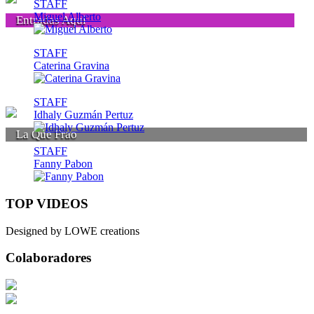
STAFF
Miguel Alberto
Entradas Aquí
STAFF
Caterina Gravina
STAFF
Idhaly Guzmán Pertuz
La Que Frao
STAFF
Fanny Pabon
TOP VIDEOS
Designed by LOWE creations
Colaboradores