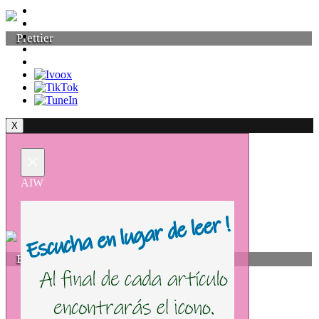
Prettier
X
×
AIW
Esencia